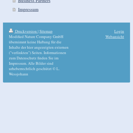
Business Partners
Impressum
Druckversion
|
Sitemap
Login
Modified Nature Company GmbH
Webansicht
übernimmt keine Haftung für die
Inhalte der hier angezeigten externen
("verlinkten") Seiten. Informationen
zum Datenschutz finden Sie im
Impressum. Alle Bilder sind
urheberrechtlich geschützt © L.
Wessjohann